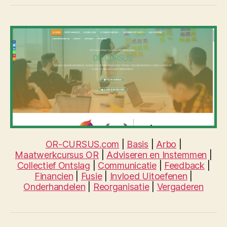
OR-CURSUS.com
|
Basis
|
Arbo
|
Maatwerkcursus OR
|
Adviseren en Instemmen
|
Collectief Ontslag
|
Communicatie
|
Feedback
|
Financien
|
Fusie
|
Invloed Uitoefenen
|
Onderhandelen
|
Reorganisatie
|
Vergaderen