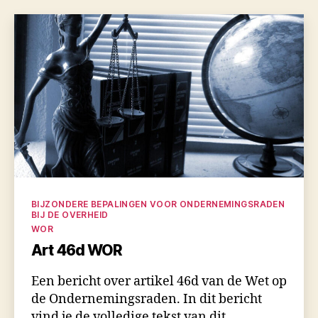
Categorieën
BIJZONDERE BEPALINGEN VOOR ONDERNEMINGSRADEN
BIJ DE OVERHEID
WOR
Art 46d WOR
Een bericht over artikel 46d van de Wet op
de Ondernemingsraden. In dit bericht
vind je de volledige tekst van dit